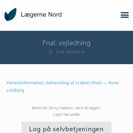
Fnat, vejledning
Fnat, vejledning
Patientinformation: behandling af scabies (fnat) — Rune
Lindberg
Bestil tid, forny medicin, skriv til lægen.
Login herunder
Log på selvbetjeningen