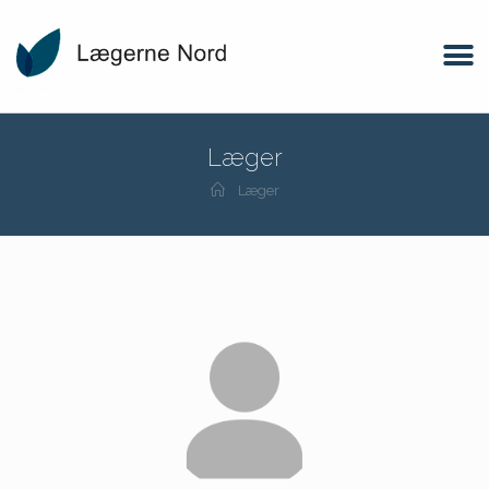
Læger
Læger